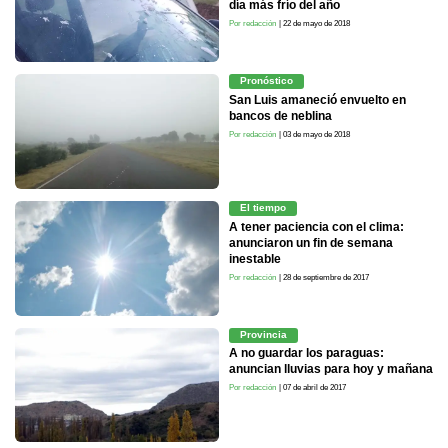
día más frío del año
Por redacción
| 22 de mayo de 2018
Pronóstico
San Luis amaneció envuelto en
bancos de neblina
Por redacción
| 03 de mayo de 2018
El tiempo
A tener paciencia con el clima:
anunciaron un fin de semana
inestable
Por redacción
| 28 de septiembre de 2017
Provincia
A no guardar los paraguas:
anuncian lluvias para hoy y mañana
Por redacción
| 07 de abril de 2017