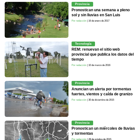
Provincia
Pronostican una semana a pleno
sol y sin lluvias en San Luis
Por redacción
| 16 de enero de 2017
Tecnología
REM: renuevan el sitio web
provincial que publica los datos del
tiempo
Por redacción
| 10 de marzo de 2016
Provincia
Anuncian un alerta por tormentas
fuertes, vientos y caída de granizo
Por redacción
| 30 de diciembre de 2015
Provincia
Pronostican un miércoles de lluvias
y tormentas
Por redacción
| 28 de octubre de 2015