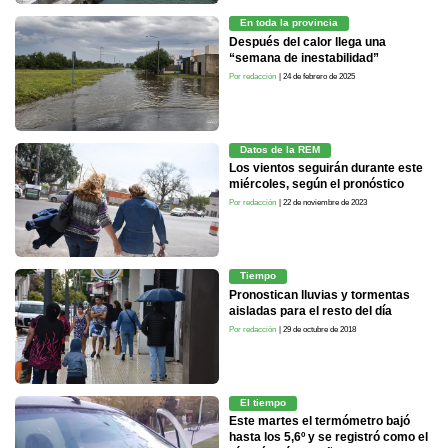
En toda la provincia
Después del calor llega una
“semana de inestabilidad”
Por redacción
| 24 de febrero de 2025
Datos de la REM
Los vientos seguirán durante este
miércoles, según el pronóstico
Por redacción
| 22 de noviembre de 2023
Tiempo
Pronostican lluvias y tormentas
aisladas para el resto del día
Por redacción
| 29 de octubre de 2018
El tiempo
Este martes el termómetro bajó
hasta los 5,6º y se registró como el