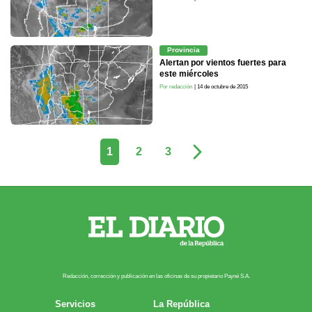
Provincia
Alertan por vientos fuertes para
este miércoles
Por redacción
| 14 de octubre de 2015
1
2
3
Redacción, corrección y publicación en las oficinas de su propietario Payn​é S.A.
Servicios
La República