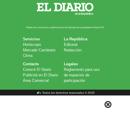
Redacción, corrección y publicación en las oficinas de su propietario Payn​é S.A.
Servicios
La República
Horóscopo
Editorial
Mercado Cambiario
Redacción
Clima
Contacto
Legales
Conocé El Diario
Reglamento para uso
Publicitá en El Diario
de espacios de
Área Comercial
participación
Todos los derechos reservados © 2026