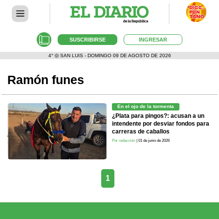
SUSCRIBIRSE
INGRESAR
4°
SAN LUIS - DOMINGO 09 DE AGOSTO DE 2026
Ramón funes
En el ojo de la tormenta
¿Plata para pingos?: acusan a un
intendente por desviar fondos para
carreras de caballos
Por redacción
| 01 de junio de 2026
1