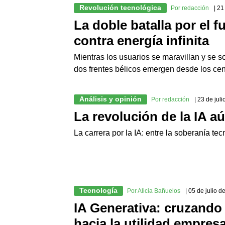
Revolución tecnológica
Por redacción
| 2
La doble batalla por el f
contra energía infinita
Mientras los usuarios se maravillan y se sor
dos frentes bélicos emergen desde los cen
Análisis y opinión
Por redacción
| 23 de jul
La revolución de la IA a
La carrera por la IA: entre la soberanía tec
Tecnología
Por Alicia Bañuelos
| 05 de julio 
IA Generativa: cruzando 
hacia la utilidad empresa