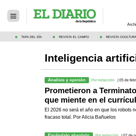
Arch
TAPA DEL DÍA
REVISTA EL CAMPO
REVISTA COOLTUR
Inteligencia artific
Analisis y opinión
Por redacción
| 05 de feb
Prometieron a Terminat
que miente en el curríc
El 2026 no será el año en que los robots n
fracaso total. Por Alicia Bañuelos
Escándalo absoluto
Por redacción
| 07 de 