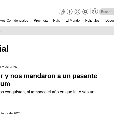
ivos Confidenciales
Provincia
País
El Mundo
Policiales
Depor
A
ial
rero de 2026
or y nos mandaron a un pasante
ulum
os conquisten, ni tampoco el año en que la IA sea un
octubre de 2025