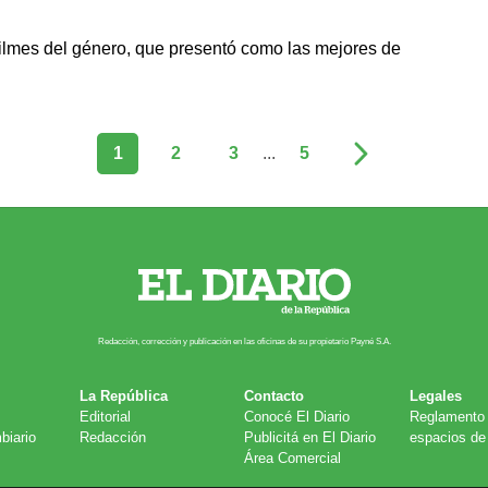
filmes del género, que presentó como las mejores de
1
2
3
...
5
Redacción, corrección y publicación en las oficinas de su propietario Payn​é S.A.
La República
Contacto
Legales
Editorial
Conocé El Diario
Reglamento 
biario
Redacción
Publicitá en El Diario
espacios de 
Área Comercial