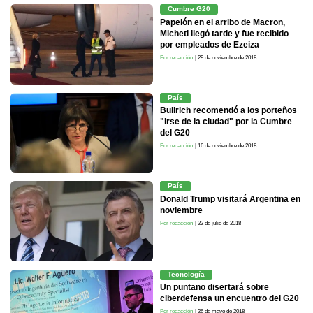
Cumbre G20
Papelón en el arribo de Macron,
Micheti llegó tarde y fue recibido
por empleados de Ezeiza
Por redacción
| 29 de noviembre de 2018
País
Bullrich recomendó a los porteños
"irse de la ciudad" por la Cumbre
del G20
Por redacción
| 16 de noviembre de 2018
País
Donald Trump visitará Argentina en
noviembre
Por redacción
| 22 de julio de 2018
Tecnología
Un puntano disertará sobre
ciberdefensa un encuentro del G20
Por redacción
| 26 de mayo de 2018