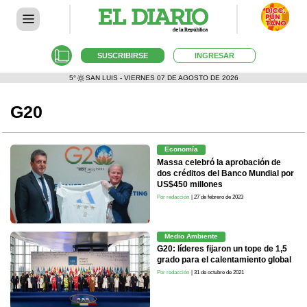
SUSCRIBIRSE
INGRESAR
5°
SAN LUIS - VIERNES 07 DE AGOSTO DE 2026
G20
Economía
Massa celebró la aprobación de
dos créditos del Banco Mundial por
US$450 millones
Por redacción
| 27 de febrero de 2023
Medio Ambiente
G20: líderes fijaron un tope de 1,5
grado para el calentamiento global
Por redacción
| 31 de octubre de 2021