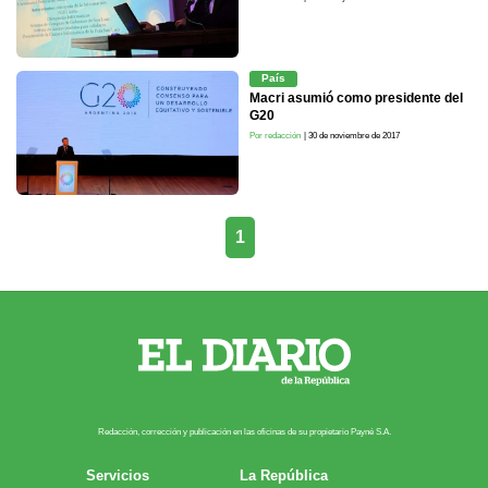
País
Macri asumió como presidente del
G20
Por redacción
| 30 de noviembre de 2017
1
Redacción, corrección y publicación en las oficinas de su propietario Payn​é S.A.
Servicios
La República