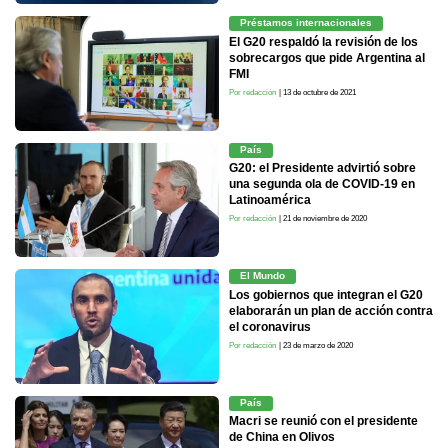
Préstamos internacionales
El G20 respaldó la revisión de los
sobrecargos que pide Argentina al
FMI
Por redacción
| 13 de octubre de 2021
País
G20: el Presidente advirtió sobre
una segunda ola de COVID-19 en
Latinoamérica
Por redacción
| 21 de noviembre de 2020
El Mundo
Los gobiernos que integran el G20
elaborarán un plan de acción contra
el coronavirus
Por redacción
| 23 de marzo de 2020
País
Macri se reunió con el presidente
de China en Olivos