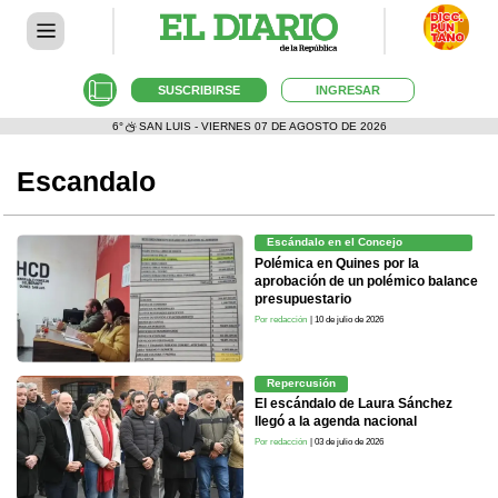
SUSCRIBIRSE
INGRESAR
6°
SAN LUIS - VIERNES 07 DE AGOSTO DE 2026
Escandalo
Escándalo en el Concejo
Deliberante
Polémica en Quines por la
aprobación de un polémico balance
presupuestario
Por redacción
| 10 de julio de 2026
Repercusión
El escándalo de Laura Sánchez
llegó a la agenda nacional
Por redacción
| 03 de julio de 2026