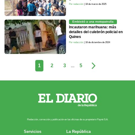
Por redacción
| 18 de marzo de 2025
Embistió a una motopatrulla
Incautaron marihuana: más
detalles del culebrón policial en
Quines
Por redacción
| 16 de diciembre de 2024
1
2
3
...
5
Redacción, corrección y publicación en las oficinas de su propietario Payn​é S.A.
Servicios
La República