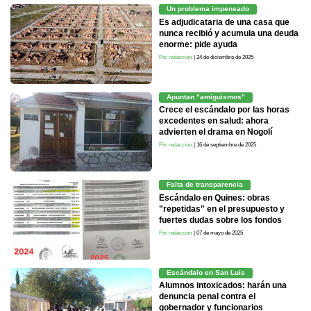
Un problema impensado
Es adjudicataria de una casa que
nunca recibió y acumula una deuda
enorme: pide ayuda
Por redacción
| 24 de diciembre de 2025
Apuntan "amiguismos"
Crece el escándalo por las horas
excedentes en salud: ahora
advierten el drama en Nogolí
Por redacción
| 16 de septiembre de 2025
Falta de transparencia
Escándalo en Quines: obras
"repetidas" en el presupuesto y
fuertes dudas sobre los fondos
Por redacción
| 07 de mayo de 2025
Escándalo en San Luis
Alumnos intoxicados: harán una
denuncia penal contra el
gobernador y funcionarios