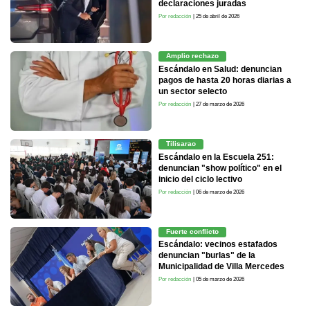
declaraciones juradas
Por redacción
| 25 de abril de 2026
Amplio rechazo
Escándalo en Salud: denuncian
pagos de hasta 20 horas diarias a
un sector selecto
Por redacción
| 27 de marzo de 2026
Tilisarao
Escándalo en la Escuela 251:
denuncian "show político" en el
inicio del ciclo lectivo
Por redacción
| 06 de marzo de 2026
Fuerte conflicto
Escándalo: vecinos estafados
denuncian "burlas" de la
Municipalidad de Villa Mercedes
Por redacción
| 05 de marzo de 2026