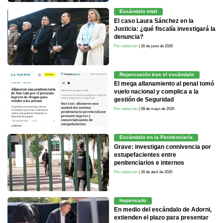
Escándalo total
El caso Laura Sánchez en la
Justicia: ¿qué fiscalía investigará la
denuncia?
Por redacción
| 30 de junio de 2026
Repercusión tras el escándalo
El mega allanamiento al penal tomó
vuelo nacional y complica a la
gestión de Seguridad
Por redacción
| 08 de mayo de 2026
Escándalo en la Penitenciaría
Grave: investigan connivencia por
estupefacientes entre
penitenciarios e internos
Por redacción
| 30 de abril de 2026
Impensado
En medio del escándalo de Adorni,
extienden el plazo para presentar