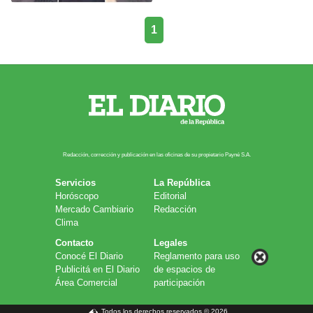
1
Redacción, corrección y publicación en las oficinas de su propietario Payn​é S.A.
Servicios
La República
Horóscopo
Editorial
Mercado Cambiario
Redacción
Clima
Contacto
Legales
Conocé El Diario
Reglamento para uso
Publicitá en El Diario
de espacios de
Área Comercial
participación
Todos los derechos reservados © 2026