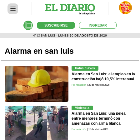
SUSCRIBIRSE
INGRESAR
4°
SAN LUIS - LUNES 10 DE AGOSTO DE 2026
Alarma en san luis
Datos claves
Alarma en San Luis: el empleo en la
construcción bajó 10,5% interanual
Por redacción
| 29 de mayo de 2026
Violencia
Alarma en San Luis: una pelea
entre menores terminó con
amenazas con arma blanca
Por redacción
| 16 de abril de 2026