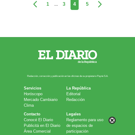
1
...
3
4
5
Redacción, corrección y publicación en las oficinas de su propietario Payn​é S.A.
Servicios
La República
Horóscopo
Editorial
Mercado Cambiario
Redacción
Clima
Contacto
Legales
Conocé El Diario
Reglamento para uso
Publicitá en El Diario
de espacios de
Área Comercial
participación