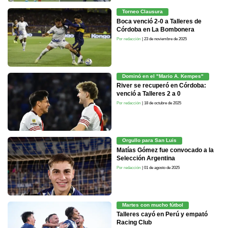
Torneo Clausura
Boca venció 2-0 a Talleres de
Córdoba en La Bombonera
Por redacción
| 23 de noviembre de 2025
Dominó en el "Mario A. Kempes"
River se recuperó en Córdoba:
venció a Talleres 2 a 0
Por redacción
| 18 de octubre de 2025
Orgullo para San Luis
Matías Gómez fue convocado a la
Selección Argentina
Por redacción
| 01 de agosto de 2025
Martes con mucho fútbol
Talleres cayó en Perú y empató
Racing Club