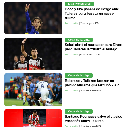
Liga Profesional
Boca y una parada de riesgo ante
Talleres para buscar un nuevo
triunfo
Por redacción
| 25 de mayo de 2024
Copa de la Liga
Solari abrió el marcador para River,
pero Talleres le frustró el festejo
Por redacción
| 02 de marzo de 2024
Copa de la Liga
Belgrano y Talleres jugaron un
partido vibrante que terminó 2 a 2
Por redacción
| 24 de febrero de 2024
Copa de la Liga
Santiago Rodríguez salvó el clásico
cordobés antes Talleres
Por redacción
| 12 de febrero de 2024