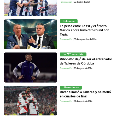
Por redacción
| 22 de abril de 2025
Polémica
La pelea entre Fassi y el árbitro
Merlos ahora tuvo otro round con
Tapia
Por redacción
| 09 de septiembre de 2024
La "T", en crisis
Ribonetto dejó de ser el entrenador
de Talleres de Córdoba
Por redacción
| 26 de agosto de 2024
Libertadores
River eliminó a Talleres y se metió
en cuartos de final
Por redacción
| 21 de agosto de 2024