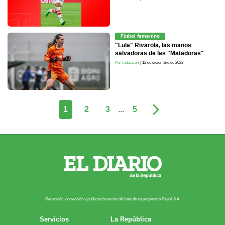
Fútbol femenino
"Lula" Rivarola, las manos
salvadoras de las "Matadoras"
Por redacción
| 12 de diciembre de 2023
1
2
3
...
5
Redacción, corrección y publicación en las oficinas de su propietario Payn​é S.A.
Servicios
La República